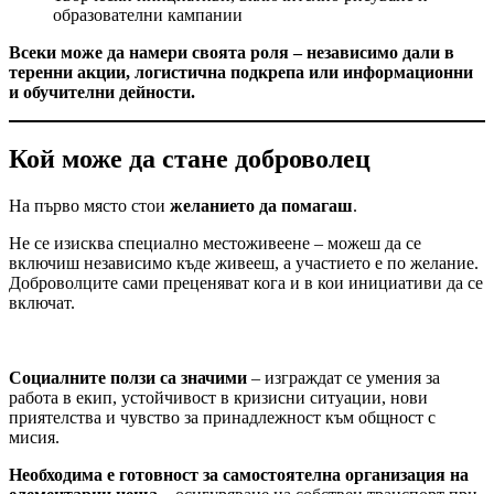
образователни кампании
Всеки може да намери своята роля – независимо дали в
теренни акции, логистична подкрепа или информационни
и обучителни дейности.
Кой може да стане доброволец
На първо място стои
желанието да помагаш
.
Не се изисква специално местоживеене – можеш да се
включиш независимо къде живееш, а участието е по желание.
Доброволците сами преценяват кога и в кои инициативи да се
включат.
Социалните ползи са значими
– изграждат се умения за
работа в екип, устойчивост в кризисни ситуации, нови
приятелства и чувство за принадлежност към общност с
мисия.
Необходима е готовност за самостоятелна организация на