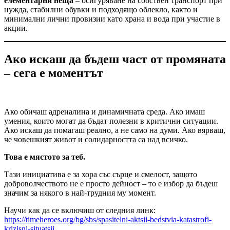
елементарни неща
– осигуряване на собствен транспорт при
нужда, стабилни обувки и подходящо облекло, както и
минимални лични провизии като храна и вода при участие в
акции.
Ако искаш да бъдеш част от промяната
– сега е моментът
Ако обичаш адреналина и динамичната среда. Ако имаш
умения, които могат да бъдат полезни в критични ситуации.
Ако искаш да помагаш реално, а не само на думи. Ако вярваш,
че човешкият живот и солидарността са над всичко.
Това е мястото за теб.
Тази инициатива е за хора със сърце и смелост, защото
доброволчеството не е просто дейност – то е избор да бъдеш
значим за някого в най-трудния му момент.
Научи как да се включиш от следния линк:
https://timeheroes.org/bg/sbs/spasitelni-aktsii-bedstvia-katastrofi-
krizisni-situatsii