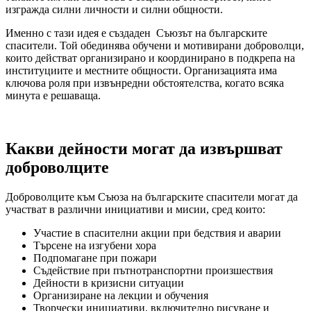
изгражда силни личности и силни общности.
Именно с тази идея е създаден Съюзът на българските
спасители. Той обединява обучени и мотивирани доброволци,
които действат организирано и координирано в подкрепа на
институциите и местните общности. Организацията има
ключова роля при извънредни обстоятелства, когато всяка
минута е решаваща.
Какви дейности могат да извършват
доброволците
Доброволците към Съюза на българските спасители могат да
участват в различни инициативи и мисии, сред които:
Участие в спасителни акции при бедствия и аварии
Търсене на изгубени хора
Подпомагане при пожари
Съдействие при пътнотранспортни произшествия
Дейности в кризисни ситуации
Организиране на лекции и обучения
Творчески инициативи, включително рисуване и