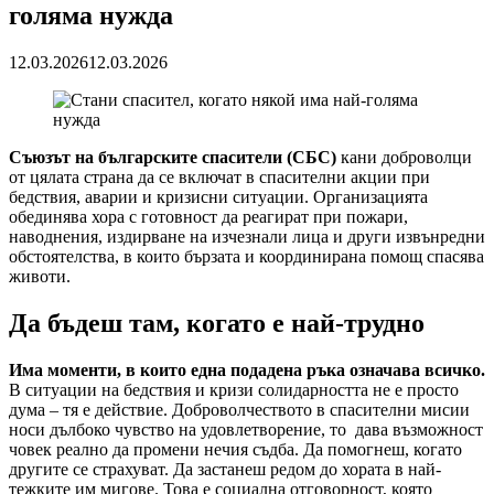
голяма нужда
12.03.2026
12.03.2026
Съюзът на българските спасители (СБС)
кани доброволци
от цялата страна да се включат в спасителни акции при
бедствия, аварии и кризисни ситуации. Организацията
обединява хора с готовност да реагират при пожари,
наводнения, издирване на изчезнали лица и други извънредни
обстоятелства, в които бързата и координирана помощ спасява
животи.
Да бъдеш там, когато е най-трудно
Има моменти, в които една подадена ръка означава всичко.
В ситуации на бедствия и кризи солидарността не е просто
дума – тя е действие. Доброволчеството в спасителни мисии
носи дълбоко чувство на удовлетворение, то дава възможност
човек реално да промени нечия съдба. Да помогнеш, когато
другите се страхуват. Да застанеш редом до хората в най-
тежките им мигове. Това е социална отговорност, която