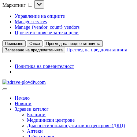
Маркетинг
Маркетинг
Управление на опциите
Manage services
Manage {vendor_count} vendors
Прочетете повече за тези цели
Приемане
Отказ
Преглед на предпочитанията
Преглед на предпочитанията
Запазване на предпочитанията
Политика на поверителност
Преминете
към
Основно
съдържанието
меню
Начало
Новини
Здравен каталог
Болници
Медицински центрове
Диагностично-консултативни центрове (ДКЦ)
Аптеки
Лаборатории