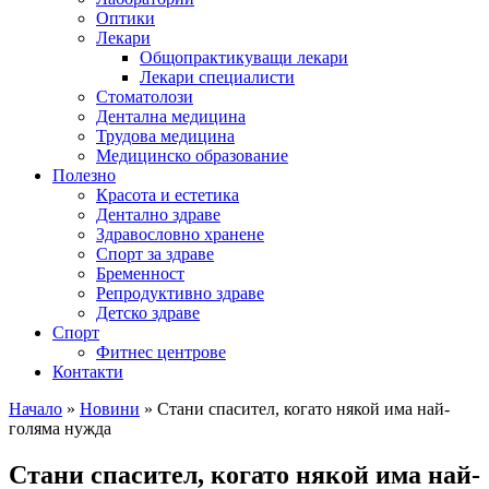
Оптики
Лекари
Общопрактикуващи лекари
Лекари специалисти
Стоматолози
Дентална медицина
Трудова медицина
Медицинско образование
Полезно
Красота и естетика
Дентално здраве
Здравословно хранене
Спорт за здраве
Бременност
Репродуктивно здраве
Детско здраве
Спорт
Фитнес центрове
Контакти
Начало
»
Новини
»
Стани спасител, когато някой има най-
голяма нужда
Стани спасител, когато някой има най-