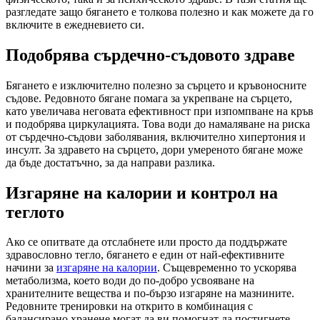
разгледате защо бягането е толкова полезно и как можете да го
включите в ежедневието си.
Подобрява сърдечно-съдовото здраве
Бягането е изключително полезно за сърцето и кръвоносните
съдове. Редовното бягане помага за укрепване на сърцето,
като увеличава неговата ефективност при изпомпване на кръв
и подобрява циркулацията. Това води до намаляване на риска
от сърдечно-съдови заболявания, включително хипертония и
инсулт. За здравето на сърцето, дори умереното бягане може
да бъде достатъчно, за да направи разлика.
Изгаряне на калории и контрол на
теглото
Ако се опитвате да отслабнете или просто да поддържате
здравословно тегло, бягането е един от най-ефективните
начини за
изгаряне на калории
. Същевременно то ускорява
метаболизма, което води до по-добро усвояване на
хранителните вещества и по-бързо изгаряне на мазнините.
Редовните тренировки на открито в комбинация с
балансирано хранене могат да ви помогнат да постигнете