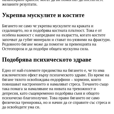
желаните резултати.
Укрепва мускулите и костите
Бягането не само че укрепва мускулите на краката и
седалището, но и подобрява костната плътност. Това е от
особена важност с напредване на възрастта, когато костите
започват да губят минерали и стават по-уязвими на фрактури.
Редовното бягане може да помогне за превенцията на
Остеопороза и да подобри общата мускулна сила.
Подобрява психическото здраве
Едно от най-големите предимства на бягането е, че то има
изключителен ефект върху психическото здраве. По време на
бягане тялото освобождава ендорфини – хормони, които
повишават настроението и намаляват стреса. Тичането също
така помага за намаляване на нивата на тревожност и
депресия, като същевременно подобрява съня и общото
психическо благополучие. Това прави бягането не само
физическа тренировка, но и начин да се справите със стреса и
да освободите ума си.