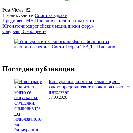
Post Views:
62
Публикувано в
Спорт за здраве
Навигация
Предишен:
МУ-Пловдив с почетен плакет от
Югоизточноевропейския медицински форум
Следващ:
Съобщение
Последни публикации
Бинаурални ритми за релаксация –
какво представляват и какви честоти се
използват
07.08.2026