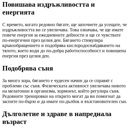
Повишава издръжливостта и
енергията
С времето, когато редовно бягате, ще започнете да усещате, че
издръжливостта ви се увеличава. Това означава, че ще имате
повече енергия за ежедневните дейности и ще се чувствате
по-енергични през целия ден. Бягането стимулира
кръвообращението и подобрява кислородоснабдяването на
тялото, което води до по-добра работоспособност и повишена
енергия през целия ден.
Подобрява съня
За много хора, бягането е чудесен начин да се справят с
проблеми със съня. Физическата активност увеличава нивото
на мелатонин в организма, хормонът, който регулира съня.
Редовните тренировки на открито могат да ви помогнат да
заспите по-бързо и да имате по-дълбок и възстановителен сън.
Дълголетие и здраве в напреднала
възраст