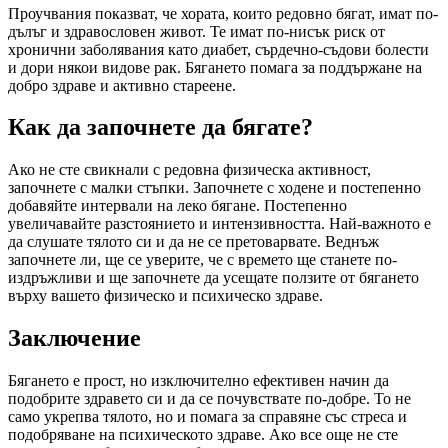
Проучвания показват, че хората, които редовно бягат, имат по-
дълъг и здравословен живот. Те имат по-нисък риск от
хронични заболявания като диабет, сърдечно-съдови болести
и дори някои видове рак. Бягането помага за поддържане на
добро здраве и активно стареене.
Как да започнете да бягате?
Ако не сте свикнали с редовна физическа активност,
започнете с малки стъпки. Започнете с ходене и постепенно
добавяйте интервали на леко бягане. Постепенно
увеличавайте разстоянието и интензивността. Най-важното е
да слушате тялото си и да не се претоварвате. Веднъж
започнете ли, ще се уверите, че с времето ще станете по-
издръжливи и ще започнете да усещате ползите от бягането
върху вашето физическо и психическо здраве.
Заключение
Бягането е прост, но изключително ефективен начин да
подобрите здравето си и да се почувствате по-добре. То не
само укрепва тялото, но и помага за справяне със стреса и
подобряване на психическото здраве. Ако все още не сте