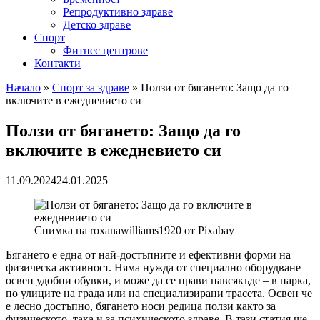
Репродуктивно здраве
Детско здраве
Спорт
Фитнес центрове
Контакти
Начало
»
Спорт за здраве
»
Ползи от бягането: Защо да го
включите в ежедневието си
Ползи от бягането: Защо да го
включите в ежедневието си
11.09.2024
24.01.2025
Снимка на roxanawilliams1920 от Pixabay
Бягането е една от най-достъпните и ефективни форми на
физическа активност. Няма нужда от специално оборудване
освен удобни обувки, и може да се прави навсякъде – в парка,
по улиците на града или на специализирани трасета. Освен че
е лесно достъпно, бягането носи редица ползи както за
физическото, така и за психическото здраве. В тази статия ще