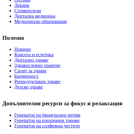
Лекари
Стоматолози
Дентална медицина
Медицинско образование
Полезно
Новини
Красота и естетика
Дентално здраве
Здравословно хранене
Спорт за здраве
Бременност
Репродуктивно здраве
Детско здраве
Допълнителни ресурси за фокус и релаксация
Генератор на бинаурални ритми
Генератор на изохронни тонове
Генератор на солфежни честоти