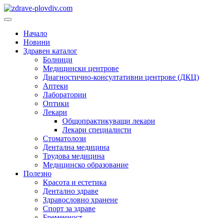
Преминете
към
Основно
съдържанието
меню
Начало
Новини
Здравен каталог
Болници
Медицински центрове
Диагностично-консултативни центрове (ДКЦ)
Аптеки
Лаборатории
Оптики
Лекари
Общопрактикуващи лекари
Лекари специалисти
Стоматолози
Дентална медицина
Трудова медицина
Медицинско образование
Полезно
Красота и естетика
Дентално здраве
Здравословно хранене
Спорт за здраве
Бременност