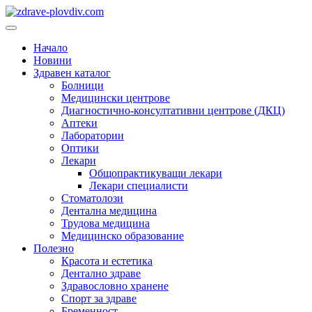
Преминете
към
Основно
съдържанието
меню
Начало
Новини
Здравен каталог
Болници
Медицински центрове
Диагностично-консултативни центрове (ДКЦ)
Аптеки
Лаборатории
Оптики
Лекари
Общопрактикуващи лекари
Лекари специалисти
Стоматолози
Дентална медицина
Трудова медицина
Медицинско образование
Полезно
Красота и естетика
Дентално здраве
Здравословно хранене
Спорт за здраве
Бременност