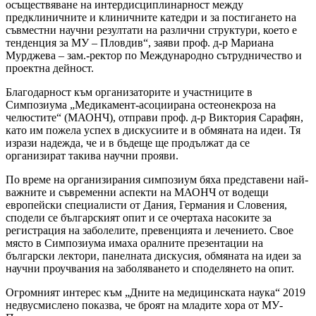
осъществяване на интердисциплинарност между
предклиничните и клиничните катедри и за постигането на
съвместни научни резултати на различни структури, което е
тенденция за МУ – Пловдив“, заяви проф. д-р Мариана
Мурджева – зам.-ректор по Международно сътрудничество и
проектна дейност.
Благодарност към организаторите и участниците в
Симпозиума „Медикамент-асоциирана остеонекроза на
челюстите“ (МАОНЧ), отправи проф. д-р Виктория Сарафян,
като им пожела успех в дискусиите и в обмяната на идеи. Тя
изрази надежда, че и в бъдеще ще продължат да се
организират такива научни прояви.
По време на организирания симпозиум бяха представени най-
важните и съвременни аспекти на МАОНЧ от водещи
европейски специалисти от Дания, Германия и Словения,
сподели се българският опит и се очертаха насоките за
регистрация на заболелите, превенцията и лечението. Свое
място в Симпозиума имаха оралните презентации на
български лектори, панелната дискусия, обмяната на идеи за
научни проучвания на заболяването и споделянето на опит.
Огромният интерес към „Дните на медицинската наука“ 2019
недвусмислено показва, че броят на младите хора от МУ-