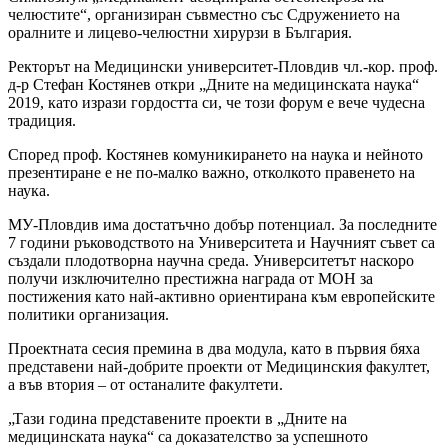
челюстите“, организиран съвместно със Сдружението на
оралните и лицево-челюстни хирурзи в България.
Ректорът на Медицински университет-Пловдив чл.-кор. проф.
д-р Стефан Костянев откри „Дните на медицинската наука“
2019, като изрази гордостта си, че този форум е вече чудесна
традиция.
Според проф. Костянев комуникирането на наука и нейното
презентиране е не по-малко важно, отколкото правенето на
наука.
МУ-Пловдив има достатъчно добър потенциал. За последните
7 години ръководството на Университета и Научният съвет са
създали плодотворна научна среда. Университетът наскоро
получи изключително престижна награда от МОН за
постижения като най-активно ориентирана към европейските
политики организация.
Проектната сесия премина в два модула, като в първия бяха
представени най-добрите проекти от Медицинския факултет,
а във втория – от останалите факултети.
„Тази година представените проекти в „Дните на
медицинската наука“ са доказателство за успешното