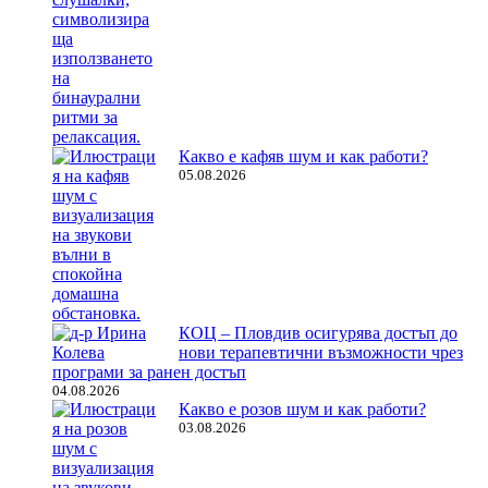
Какво е кафяв шум и как работи?
05.08.2026
КОЦ – Пловдив осигурява достъп до
нови терапевтични възможности чрез
програми за ранен достъп
04.08.2026
Какво е розов шум и как работи?
03.08.2026