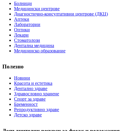
Болници
Медицински центрове
Диагностично-консултативни центрове (ДКЦ)
Аптеки
Лаборатории
Оптики
Лекари
Стоматолози
Дентална медицина
Медицинско образование
Полезно
Новини
Красота и естетика
Дентално здраве
Здравословно хранене
Спорт за здраве
Бременност
Репродуктивно здраве
Детско здраве
Допълнителни ресурси за фокус и релаксация