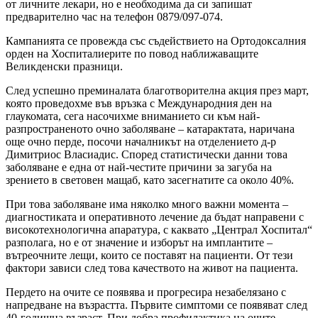
от личните лекари, но е необходима да си запишат
предварително час на телефон 0879/097-074.
Кампанията се провежда със съдействието на Ортодоксалния
орден на Хоспиталиерите по повод наближаващите
Великденски празници.
След успешно преминалата благотворителна акция през март,
която проведохме във връзка с Международния ден на
глаукомата, сега насочихме вниманието си към най-
разпространеното очно заболяване – катарактата, наричана
още очно перде, посочи началникът на отделението д-р
Димитриос Власиадис. Според статистически данни това
заболяване е една от най-честите причини за загуба на
зрението в световен мащаб, като засегнатите са около 40%.
При това заболяване има няколко много важни момента –
диагностиката и оперативното лечение да бъдат направени с
високотехнологична апаратура, с каквато „Централ Хоспитал“
разполага, но е от значение и изборът на имплантите –
вътреочните лещи, които се поставят на пациенти. От тези
фактори зависи след това качеството на живот на пациента.
Пердето на очите се появява и прогресира незабелязано с
напредване на възрастта. Първите симптоми се появяват след
40-годишна възраст. При добра профилактика на очите,