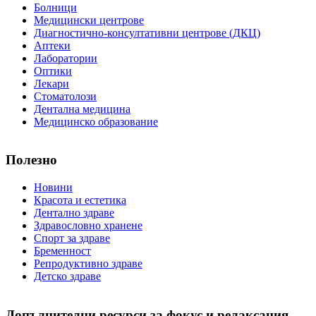
Болници
Медицински центрове
Диагностично-консултативни центрове (ДКЦ)
Аптеки
Лаборатории
Оптики
Лекари
Стоматолози
Дентална медицина
Медицинско образование
Полезно
Новини
Красота и естетика
Дентално здраве
Здравословно хранене
Спорт за здраве
Бременност
Репродуктивно здраве
Детско здраве
Допълнителни ресурси за фокус и релаксация