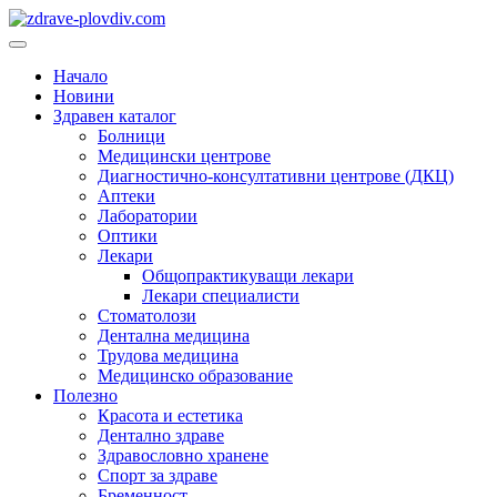
Преминете
към
Основно
съдържанието
меню
Начало
Новини
Здравен каталог
Болници
Медицински центрове
Диагностично-консултативни центрове (ДКЦ)
Аптеки
Лаборатории
Оптики
Лекари
Общопрактикуващи лекари
Лекари специалисти
Стоматолози
Дентална медицина
Трудова медицина
Медицинско образование
Полезно
Красота и естетика
Дентално здраве
Здравословно хранене
Спорт за здраве
Бременност