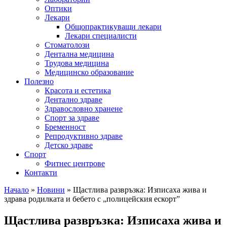
Оптики
Лекари
Общопрактикуващи лекари
Лекари специалисти
Стоматолози
Дентална медицина
Трудова медицина
Медицинско образование
Полезно
Красота и естетика
Дентално здраве
Здравословно хранене
Спорт за здраве
Бременност
Репродуктивно здраве
Детско здраве
Спорт
Фитнес центрове
Контакти
Начало
»
Новини
»
Щастлива развръзка: Изписаха жива и
здрава родилката и бебето с „полицейския ескорт”
Щастлива развръзка: Изписаха жива и