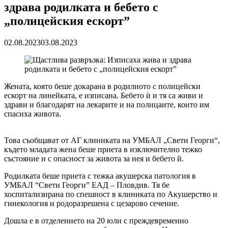
здрава родилката и бебето с
„полицейския ескорт”
02.08.2023
03.08.2023
Жената, която беше докарана в родилното с полицейски
ескорт на линейката, е изписана. Бебето ѝ и тя са живи и
здрави и благодарят на лекарите и на полицаите, които им
спасиха живота.
Това съобщават от АГ клиниката на УМБАЛ „Свети Георги“,
където младата жена беше приета в изключително тежко
състояние и с опасност за живота за нея и бебето й.
Родилката беше приета с тежка акушерска патология в
УМБАЛ “Свети Георги” ЕАД – Пловдив. Тя бе
хоспитализирана по спешност в клиниката по Акушерство и
гинекология и родоразрешена с цезарово сечение.
Дошла е в отделението на 20 юли с преждевременно