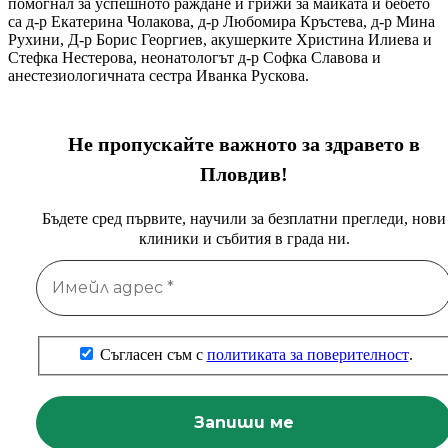
помогнал за успешното раждане и грижи за майката и бебето
са д-р Екатерина Чолакова, д-р Любомира Кръстева, д-р Мина
Рухини, Д-р Борис Георгиев, акушерките Христина Илиева и
Стефка Нестерова, неонатологът д-р Софка Славова и
анестезиологичната сестра Иванка Рускова.
Не пропускайте важното за здравето в
Пловдив!
Бъдете сред първите, научили за безплатни прегледи, нови
клиники и събития в града ни.
Съгласен съм с
политиката за поверителност
.