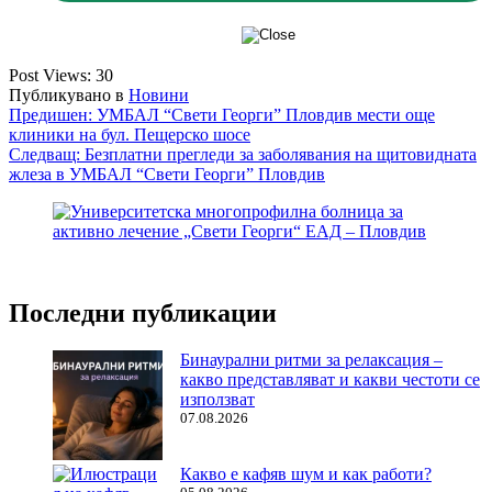
Post Views:
30
Публикувано в
Новини
Навигация
Предишен:
УМБАЛ “Свети Георги” Пловдив мести още
клиники на бул. Пещерско шосе
Следващ:
Безплатни прегледи за заболявания на щитовидната
жлеза в УМБАЛ “Свети Георги” Пловдив
Последни публикации
Бинаурални ритми за релаксация –
какво представляват и какви честоти се
използват
07.08.2026
Какво е кафяв шум и как работи?