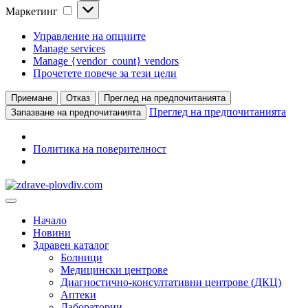
Маркетинг
Маркетинг
Управление на опциите
Manage services
Manage {vendor_count} vendors
Прочетете повече за тези цели
Приемане
Отказ
Преглед на предпочитанията
Преглед на предпочитанията
Запазване на предпочитанията
Политика на поверителност
Преминете
към
Основно
съдържанието
меню
Начало
Новини
Здравен каталог
Болници
Медицински центрове
Диагностично-консултативни центрове (ДКЦ)
Аптеки
Лаборатории