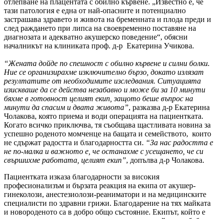
отлепване на плацентата с обилно кървене. „Известно е, че
тази патология е една от най-опасните и потенциално
застрашава здравето и живота на бременната и плода преди и
след раждането при липса на своевременно поставяне на
диагнозата и адекватно акушерско поведение“, обясни
началникът на клиниката проф. д-р Екатерина Учикова.
“Жената дойде по спешност с обилно кървене и силни болки.
Ние се организирахме изключително бързо, докато излязат
резултатите от необходимите изследвания. Ситуацията
изискваше да се действа незабавно и може би за 10 минути
бяхме в готовност целият екип, защото беше въпрос на
минути да спасим и двата живота”
, разказва д-р Екатерина
Чолакова, която приема и води операцията на пациентката.
Когато всичко приключва, тя съобщава щастливата новина за
успешно роденото момченце на бащата и семейството, които
не сдържат радостта и благодарността си.
“За нас радостта е
не по-малка и важното е, че останахме с усещането, че си
свършихме работата, целият екип”
, допълва д-р Чолакова.
Пациентката изказа благодарности за високия
професионализъм и бързата реакция на екипа от акушер-
гинеколози, анестезиолози-реаниматори и на медицинските
специалисти по здравни грижи. Благодарение на тях майката
и новороденото са в добро общо състояние. Екипът, който е