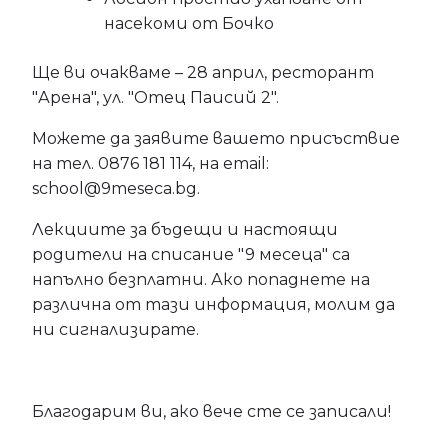
насекоми от Бочко
Ще ви очакваме – 28 април, ресторант
"Арена", ул. "Отец Паисий 2".
Можете да заявите вашето присъствие
на тел. 0876 181 114, на email:
school@9meseca.bg.
Лекциите за бъдещи и настоящи
родители на списание "9 месеца" са
напълно безплатни. Ако попаднете на
различна от тази информация, молим да
ни сигнализирате.
Благодарим ви, ако вече сте се записали!