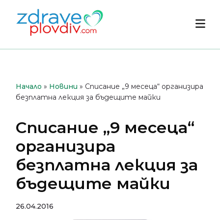
Преминете
към
Осн
съдържанието
мен
Начало
»
Новини
»
Списание „9 месеца“ организира
безплатна лекция за бъдещите майки
Списание „9 месеца“
организира
безплатна лекция за
бъдещите майки
26.04.2016