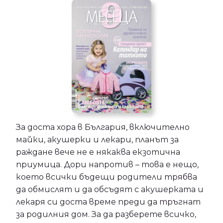
За доста хора в България, включително
майки, акушерки и лекари, планът за
раждане вече не е някаква екзотична
приумица. Дори напротив – това е нещо,
което всички бъдещи родители трябва
да обмислят и да обсъдят с акушерката и
лекаря си доста време преди да тръгнат
за родилния дом. За да разберете всичко,