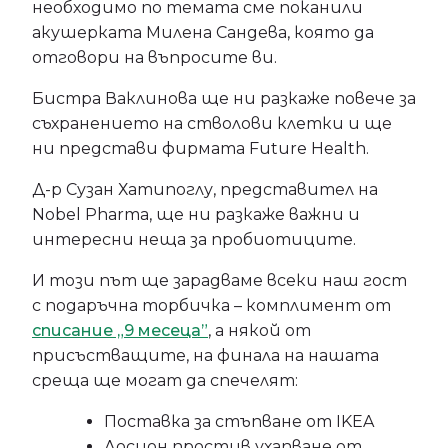
необходимо по темата сме поканили
акушерката Милена Сандева, която да
отговори на въпросите ви.
Бистра Ваклинова ще ни разкаже повече за
съхранението на стволови клетки и ще
ни представи фирмата Future Health.
Д-р Сузан Хатипоглу, представител на
Nobel Pharma, ще ни разкаже важни и
интересни неща за пробиотиците.
И този път ще зарадваме всеки наш гост
с подаръчна торбичка – комплимент от
списание „9 месеца”
, а някой от
присъстващите, на финала на нашата
среща ще могат да спечелят:
Поставка за стъпване от IKEA
Лосион простив ухапване от