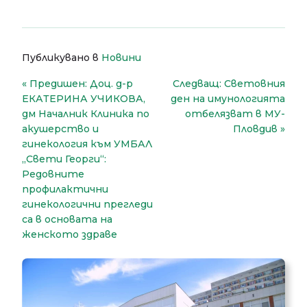
Публикувано в
Новини
Навигация
Предишен:
Доц. д-р
Следващ:
Световния
ЕКАТЕРИНА УЧИКОВА,
ден на имунологията
дм Началник Клиника по
отбелязват в МУ-
aкушерство и
Пловдив
гинекология към УМБАЛ
„Свети Георги“:
Редовните
профилактични
гинекологични прегледи
са в основата на
женското здраве