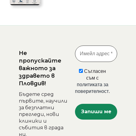
Не
пропускайте
важното за
Съгласен
здравето в
съм с
Пловдив!
политиката за
поверителност
.
Бъдете сред
първите, научили
за безплатни
прегледи, нови
клиники и
събития в града
ни.