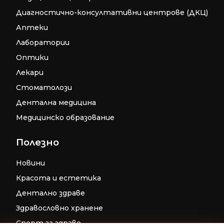
Диагностично-консултативни центрове (ДКЦ)
Аптеки
Лаборатории
Оптики
Лекари
Стоматолози
Дентална медицина
Медицинско образование
Полезно
Новини
Красота и естетика
Дентално здраве
Здравословно хранене
Спорт за здраве