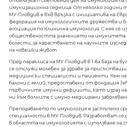
отбелязват Световния ден на имунологията 
имунизационна седмица. От няколко години 
МУ-Пловдив е във връзка с инициатива на Ев
федерация на имунологичните дружества и Б
асоциация по Клинична имунология. С нея се 
обществеността значението на имунитета в
болести, за нарастването на научните изсле
на човешки живот.
Пред параклиса на МУ-Пловдив в 1-ва база на бу
се отслужи молебен за здраве за присъстващи
медицински специалисти и пациенти. Към н
балони с хелий, предоставени от фондация Jeff
първичните имунни дефицити, като израз н
ни към болните с имуно-медиирани заболяван
Преподаването по имунология е застъпено ср
специалности в МУ-Пловдив. Разработват се
в областта на имунологията с използване на 