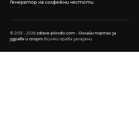
Генератор на солфежни честоти
© 2013 - 2026
zdrave-plovdiv.com - Онлайн портал за
здраве и спорт
Всички права запазени.