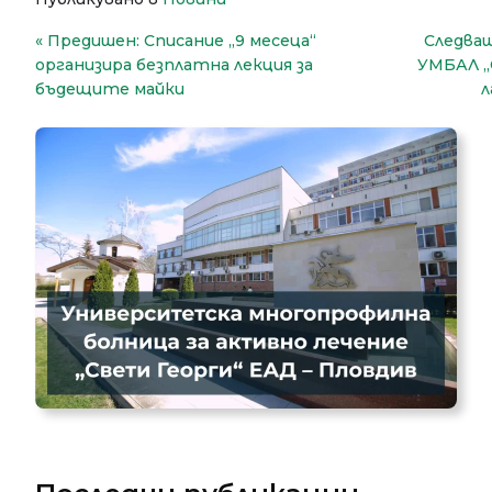
Навигация
Предишен:
Списание „9 месеца“
Следва
организира безплатна лекция за
УМБАЛ „
бъдещите майки
л