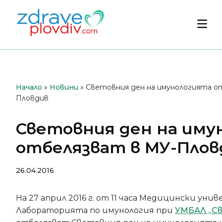
Преминете
към
Осн
съдържанието
мен
Начало
»
Новини
»
Световния ден на имунологията о
Пловдив
Световния ден на иму
отбелязват в МУ-Плов
26.04.2016
На 27 април 2016 г. от 11 часа Медицински ун
Лабораторията по имунология при
УМБАЛ „Св