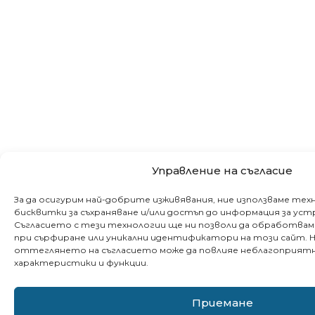
Не пропускайте важното за здравето
Управление на съгласие
Бъдете сред първите, научили за безплатни
За да осигурим най-добрите изживявания, ние използваме те
клиники и събития в града ни
бисквитки за съхраняване и/или достъп до информация за у
Съгласието с тези технологии ще ни позволи да обработвам
при сърфиране или уникални идентификатори на този сайт. 
оттеглянето на съгласието може да повлияе неблагоприятн
характеристики и функции.
Съгласен съм с
политиката за повери
Приемане