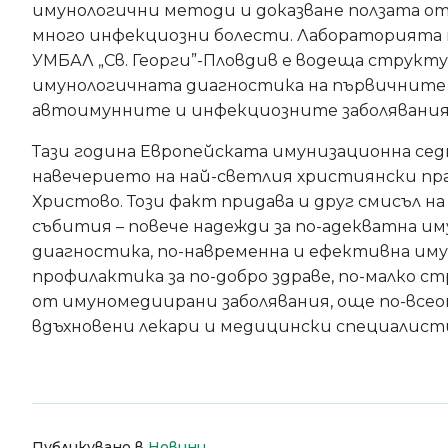
имунологични методи и доказване ползата о
много инфекциозни болести. Лабораторията 
УМБАЛ „Св. Георги”-Пловдив е водеща структу
имунологичната диагностика на първичните
автоимунните и инфекциозните заболявания
Тази година Европейската имунизационна сед
навечерието на най-светлия християнски пра
Христово. Този факт придава и друг смисъл 
събития – повече надежди за по-адекватна и
диагностика, по-навременна и ефективна им
профилактика за по-добро здраве, по-малко 
от имуномедиирани заболявания, още по-все
вдъхновени лекари и медицински специалист
Публикувано в
Новини