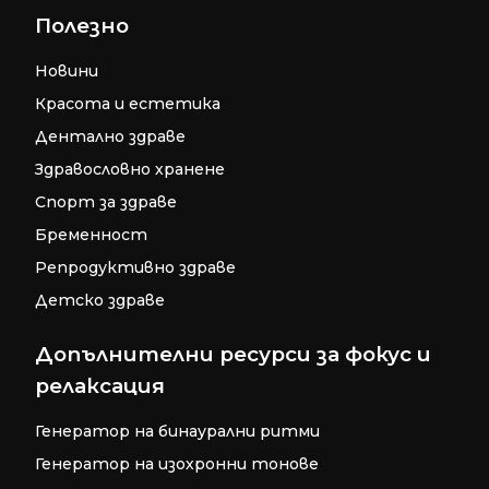
Полезно
Новини
Красота и естетика
Дентално здраве
Здравословно хранене
Спорт за здраве
Бременност
Репродуктивно здраве
Детско здраве
Допълнителни ресурси за фокус и
релаксация
Генератор на бинаурални ритми
Генератор на изохронни тонове