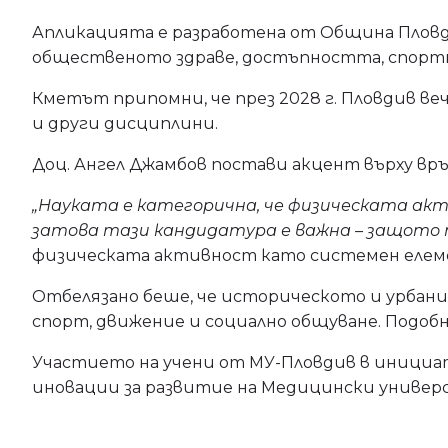
Апликацията е разработена от Община Пловди
общественото здраве, достъпността, спортн
Кметът припомни, че през 2028 г. Пловдив в
и други дисциплини.
Доц. Ангел Джамбов постави акцент върху в
„Науката е категорична, че физическата акт
затова тази кандидатура е важна – защото 
физическата активност като системен елеме
Отбелязано беше, че историческото и урбани
спорт, движение и социално общуване. Подоб
Участието на учени от МУ-Пловдив в инициа
иновации за развитие на Медицински универ