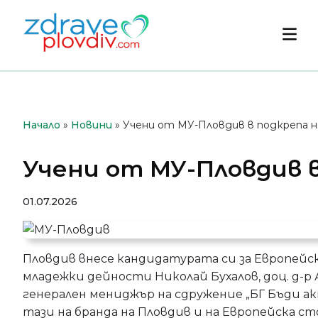
Преминете
към
Осн
съдържанието
мен
Начало
»
Новини
»
Учени от МУ-Пловдив в подкрепа н
Учени от МУ-Пловдив в
01.07.2026
Пловдив внесе кандидатурата си за Европейс
младежки дейности Николай Бухалов, доц. д-р
генерален мениджър на сдружение „БГ Бъди ак
тази на бранда на Пловдив и на Европейска ст