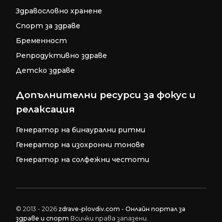
Здравословно хранене
Спорт за здраве
Бременност
Репродуктивно здраве
Детско здраве
Допълнителни ресурси за фокус и
релаксация
Генератор на бинаурални ритми
Генератор на изохронни тонове
Генератор на солфежни честоти
© 2013 - 2026
zdrave-plovdiv.com - Онлайн портал за
здраве и спорт
Всички права запазени.