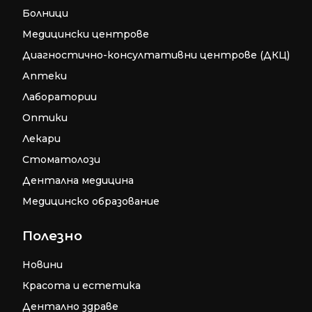
Болници
Медицински центрове
Диагностично-консултативни центрове (ДКЦ)
Аптеки
Лаборатории
Оптики
Лекари
Стоматолози
Дентална медицина
Медицинско образование
Полезно
Новини
Красота и естетика
Дентално здраве