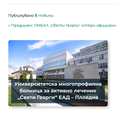
Публикувано в
Новини
Навигация
Предишен:
УМБАЛ „Свети Георги“ откри официалн