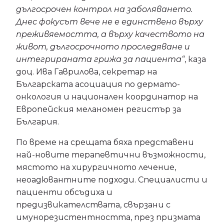
дългосрочен контрол на заболяването.
Днес фокусът вече не е единствено върху
преживяемостта, а върху качеството на
живот, дългосрочното проследяване и
интегрираната грижа за пациента“
, каза
доц. Ива Гаврилова, секретар на
Българската асоциация по дермато-
онкология и национален координатор на
Европейския меланомен регистър за
България.
По време на срещата бяха представени
най-новите терапевтични възможности,
мястото на хирургичното лечение,
неоадювантните подходи. Специалисти и
пациенти обсъдиха и
предизвикателствата, свързани с
имунорезистентността, през призмата