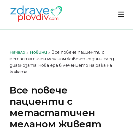
Преминете
към
Осн
съдържанието
мен
Начало
»
Новини
»
Все повече пациенти с
метастатичен меланом живеят години след
диагнозата: нова ера в лечението на рака на
кожата
Все повече
пациенти с
метастатичен
меланом живеят