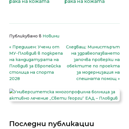
Публикувано в
Новини
Навигация
Предишен:
Учени от
Следващ:
Министърът
МУ-Пловдив в подкрепа
на здравеопазването
на кандидатурата на
започва проверки на
Пловдив за Европейска
обектите по проекта
столица на спорта
за модернизация на
2028
спешната помощ
Последни публикации