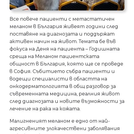
Все повече пациенти с метастатичен
меланом в България живеят години след
поставяне на диагнозата и поддържат
активен начин на живот. Темата бе във
фокуса на Деня на пациента – Годишната
среща на Меланом пациентската
общност в България, която ще се проведе
в София. Събитието събра пациенти и
водещи специалисти в областта на
онкодерматологията в общ разговор за
съвременната медицина, реалния живот
след диагнозата и новите възможности за
лечение на рака на кожата.
Малигненият меланом е едно от най-
агресивните злокачествени заболявания