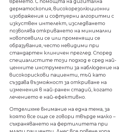
времето. С помощта на дигитална
дерматоскопия, високорезолюционни
изображения и софтуерни алгоритми с
изкуствен интелект, изследването
позволява откриването на минимални
новопоявили се или променящи се
образувания, често невидими при
стандартен клиничен преглед. Според
специалистите този подход е сред най-
ценните инструменти за наблюдение на
високорискови пациенти, тъй като
създава възможност за откриване на
изменения в най-ранен стадий, когато
лечението е най-ефективно.
Отделихме внимание на една тема, за
която все още се говори твърде малко –
съхраняването на фертилитета при
млади пациенти. Днес все повече хора