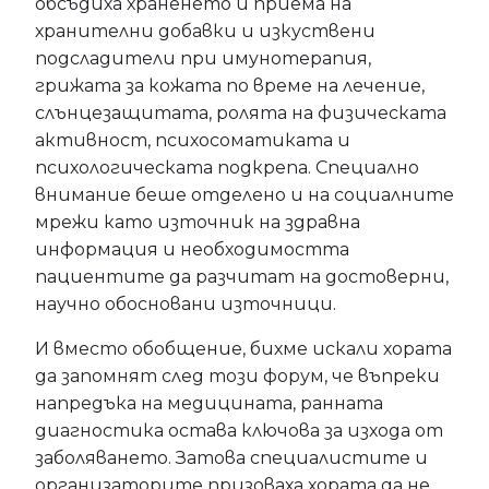
обсъдиха храненето и приема на
хранителни добавки и изкуствени
подсладители при имунотерапия,
грижата за кожата по време на лечение,
слънцезащитата, ролята на физическата
активност, психосоматиката и
психологическата подкрепа. Специално
внимание беше отделено и на социалните
мрежи като източник на здравна
информация и необходимостта
пациентите да разчитат на достоверни,
научно обосновани източници.
И вместо обобщение, бихме искали хората
да запомнят след този форум, че въпреки
напредъка на медицината, ранната
диагностика остава ключова за изхода от
заболяването. Затова специалистите и
организаторите призоваха хората да не