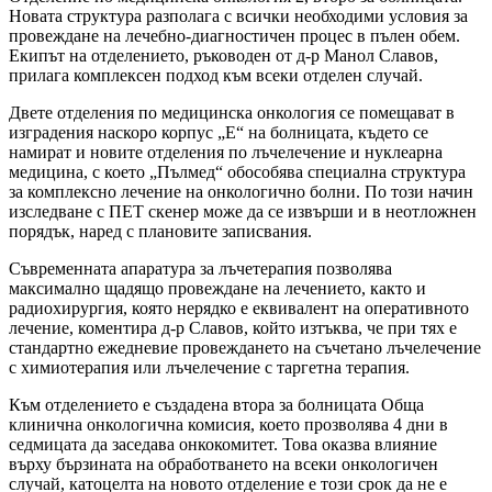
Новата структура разполага с всички необходими условия за
провеждане на лечебно-диагностичен процес в пълен обем.
Екипът на отделението, ръководен от д-р Манол Славов,
прилага комплексен подход към всеки отделен случай.
Двете отделения по медицинска онкология се помещават в
изградения наскоро корпус „Е“ на болницата, където се
намират и новите отделения по лъчелечение и нуклеарна
медицина, с което „Пълмед“ обособява специална структура
за комплексно лечение на онкологично болни. По този начин
изследване с ПЕТ скенер може да се извърши и в неотложнен
порядък, наред с плановите записвания.
Съвременната апаратура за лъчетерапия позволява
максимално щадящо провеждане на лечението, както и
радиохирургия, която нерядко е еквивалент на оперативното
лечение, коментира д-р Славов, който изтъква, че при тях е
стандартно ежедневие провеждането на съчетано лъчелечение
с химиотерапия или лъчелечение с таргетна терапия.
Към отделението е създадена втора за болницата Обща
клинична онкологична комисия, което прозволява 4 дни в
седмицата да заседава онкокомитет. Това оказва влияние
върху бързината на обработването на всеки онкологичен
случай, катоцелта на новото отделение е този срок да не е