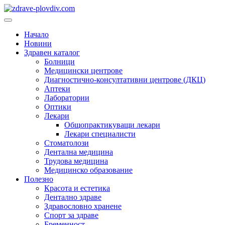
Преминете
към
Основно
съдържанието
меню
Начало
Новини
Здравен каталог
Болници
Медицински центрове
Диагностично-консултативни центрове (ДКЦ)
Аптеки
Лаборатории
Оптики
Лекари
Общопрактикуващи лекари
Лекари специалисти
Стоматолози
Дентална медицина
Трудова медицина
Медицинско образование
Полезно
Красота и естетика
Дентално здраве
Здравословно хранене
Спорт за здраве
Бременност