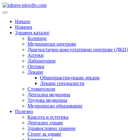
Преминете
към
Основно
съдържанието
меню
Начало
Новини
Здравен каталог
Болници
Медицински центрове
Диагностично-консултативни центрове (ДКЦ)
Аптеки
Лаборатории
Оптики
Лекари
Общопрактикуващи лекари
Лекари специалисти
Стоматолози
Дентална медицина
Трудова медицина
Медицинско образование
Полезно
Красота и естетика
Дентално здраве
Здравословно хранене
Спорт за здраве
Бременност