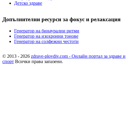
Детско здраве
Допълнителни ресурси за фокус и релаксация
Генератор на бинаурални ритми
Генератор на изохронни тонове
Генератор на солфежни честоти
© 2013 - 2026
zdrave-plovdiv.com - Онлайн портал за здраве и
спорт
Всички права запазени.