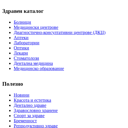
Здравен каталог
Болници
Медицински центрове
Диагностично-консултативни центрове (ДКЦ)
Аптеки
Лаборатории
Оптики
Лекари
Стоматолози
Дентална медицина
Медицинско образование
Полезно
Новини
Красота и естетика
Дентално здраве
Здравословно хранене
Спорт за здраве
Бременност
Репродуктивно здраве