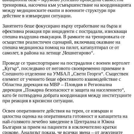
тренировка, насочена към усъвършенстване на координацията
между медицинските екипи и военните структури при
действие в извънредни ситуации.
Занятието беше фокусирано върху отработване на бърза и
ефективна реакция при инциденти с пострадали, изискващи
спешна въздушна евакуация. В рамките на тренировката се
осъществи реалистичен сценарий, включващ оказване на
спешна медицинска помощ на пилот, катапултирал се от
самолет, в района на летище „Чешнeгирово“.
Проведе се транспортиране на пострадалия с военен вертолет
„Кугър“, последвано от неговото своевременно приемане в
Спешното отделение на УМБАЛ „Свети Георги“. Съществен
елемент от учението беше ефективното взаимодействие с
Областна дирекция на МВР – Пловдив и Регионална
дирекция „Пожарна безопасност и защита на населението“,
като бе потвърдена добрата координация между институциите
при реакция в кризисни ситуации.
Освен оперативните действия на терен, се извърши и
цялостна оценка на оперативната готовност и капацитета на
най-голямото лечебно заведение в Централна и Южна
България за прием на пациенти в изключително кратки
срокове. Анализът показа, че всички звена – от дежурните