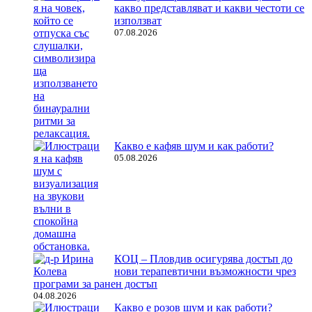
какво представляват и какви честоти се
използват
07.08.2026
Какво е кафяв шум и как работи?
05.08.2026
КОЦ – Пловдив осигурява достъп до
нови терапевтични възможности чрез
програми за ранен достъп
04.08.2026
Какво е розов шум и как работи?