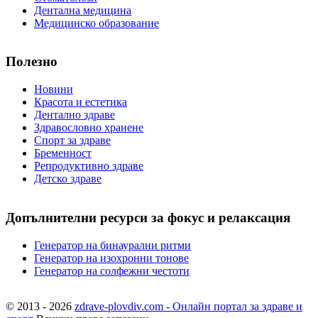
Дентална медицина
Медицинско образование
Полезно
Новини
Красота и естетика
Дентално здраве
Здравословно хранене
Спорт за здраве
Бременност
Репродуктивно здраве
Детско здраве
Допълнителни ресурси за фокус и релаксация
Генератор на бинаурални ритми
Генератор на изохронни тонове
Генератор на солфежни честоти
© 2013 - 2026
zdrave-plovdiv.com - Онлайн портал за здраве и