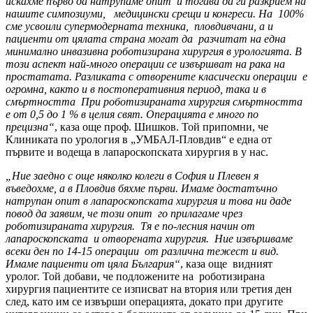
искахме първо да натрупаме опит и тогава да ги разкрием на
нашите симпозиуми, медицински срещи и конгреси. На 100%
сме усвоили супермодерната техника, пловдивчани, а и
пациенти от цялата страна могат да разчитат на една
минимално инвазивна роботизирана хирургия в урологията. В
този аспект най-много операции се извършват на рака на
простатата. Разликата с отворените класически операции е
огромна, както и в постоперативния период, така и в
смъртността При роботизираната хирургия смъртността
е от 0,5 до 1 % в целия свят. Операцията е много по
прецизна“
, каза още проф. Шишков. Той припомни, че
Клиниката по урология в „УМБАЛ-Пловдив“ е една от
първите и водеща в лапароскопската хирургия в у нас.
„Ние заедно с още няколко колеги в София и Плевен я
въведохме, а в Пловдив бяхме първи. Имаме достатъчно
натрупан опит в лапароскопската хирургия и това ни даде
повод да заявим, че този опит го прилагаме чрез
роботизираната хирургия. Тя е по-лесния начин от
лапароскопската и отворената хирургия. Ние извършваме
всеки ден по 14-15 операции от различна тежест и вид.
Имаме пациенти от цяла България“
, каза още видният
уролог. Той добави, че подложените на роботизирана
хирургия пациентите се изписват на втория или третия ден
след, като им се извърши операцията, докато при другите