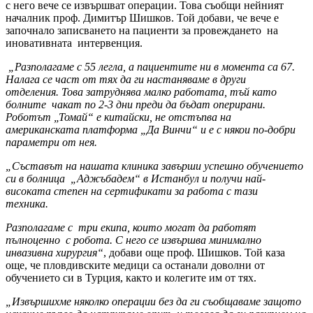
с него вече се извършват операции. Това съобщи нейният
началник проф. Димитър Шишков. Той добави, че вече е
започнало записването на пациенти за провеждането на
иновативната интервенция.
„Разполагаме с 55 легла, а пациентите ни в момента са 67.
Налага се част от тях да ги настаняваме в други
отделения. Това затруднява малко работата, тъй като
болните чакат по 2-3 дни преди да бъдат оперирани.
Роботът „Томай“ е китайски, не отстъпва на
американската платформа „Да Винчи“ и е с някои по-добри
параметри от нея.
„Съставът на нашата клиника завърши успешно обучението
си в болница „Аджъбадем“ в Истанбул и получи най-
високата степен на сертификати за работа с тази
техника.
Разполагаме с три екипа, които могат да работят
пълноценно с робота. С него се извършва минимално
инвазивна хирургия“
, добави още проф. Шишков. Той каза
още, че пловдивските медици са останали доволни от
обучението си в Турция, както и колегите им от тях.
„Извършихме няколко операции без да ги съобщаваме защото