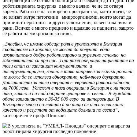
интервенции се остава в болницата от седмица до 15 дни. При
роботизираната хирургия е много важно, че не се отваря
корема. Работи се на затворено пространство, което значи, че
не влизат вътре патогенни микроорганизми, които могат да
причинят перитонит и други усложнения, освен това няма и
рани. Всичко е много прецизно и щадящо за пациента, защото
се работи на микроскопско ниво.
„Знаейки, че имаме водеща роля в урологията в България
съобщаваме на хората, че могат да получат едно
изключително добро роботизирано хирургично лечение на
заболяванията си при нас. При тази операция пациентите на
този етап си заплащат консумативите и
инструментариума, който е така направен за всички роботи,
че може да се използва еднократно, най-много двукратно.
Доплащането за тази операция е евровата равностойност
на 7000 лева. Успехът в тази операции в България е на това
ниво, както и на най-добрите центрове в света. В чужбина
обаче заплащането е 30-35 000 евро за интервенция. В
България е много по-евтино и по нищо не отстъпва като
качество и резултат от водещите болници по света“
,
категоричен е проф. Шишков.