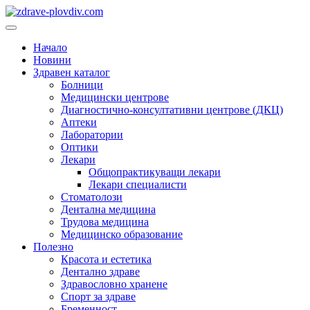
Преминете
към
Основно
съдържанието
меню
Начало
Новини
Здравен каталог
Болници
Медицински центрове
Диагностично-консултативни центрове (ДКЦ)
Аптеки
Лаборатории
Оптики
Лекари
Общопрактикуващи лекари
Лекари специалисти
Стоматолози
Дентална медицина
Трудова медицина
Медицинско образование
Полезно
Красота и естетика
Дентално здраве
Здравословно хранене
Спорт за здраве
Бременност