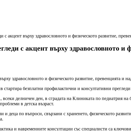
с акцент върху здравословното и физическото развитие, превен
леди с акцент върху здравословното и ф
стартира безплатни профилактични и консултативни прегледи за
., всеки делничен ден, в сградата на Клиниката по педиатрия н
проблеми в детска възраст.
 и деца по въпроси, свързани с храненето, физическото развитие
а.
тика и навременните консултации със специалисти са ключови з