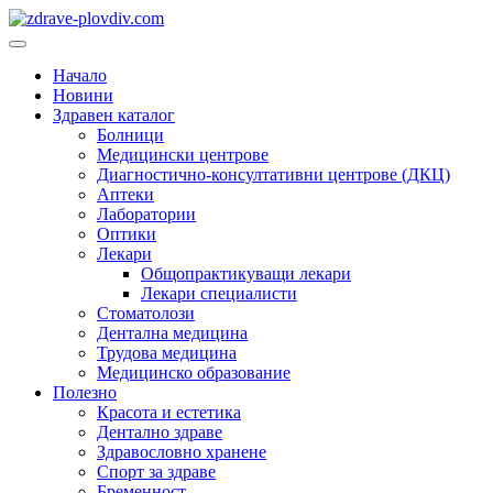
Преминете
към
Основно
съдържанието
меню
Начало
Новини
Здравен каталог
Болници
Медицински центрове
Диагностично-консултативни центрове (ДКЦ)
Аптеки
Лаборатории
Оптики
Лекари
Общопрактикуващи лекари
Лекари специалисти
Стоматолози
Дентална медицина
Трудова медицина
Медицинско образование
Полезно
Красота и естетика
Дентално здраве
Здравословно хранене
Спорт за здраве
Бременност