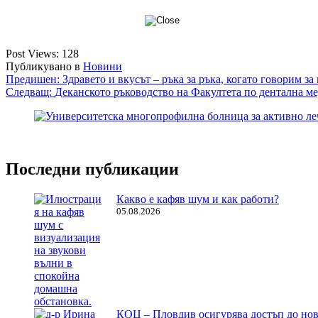
Post Views:
128
Публикувано в
Новини
Навигация
Предишен:
Здравето и вкусът – ръка за ръка, когато говорим з
Следващ:
Деканското ръководство на Факултета по дентална ме
Последни публикации
Какво е кафяв шум и как работи?
05.08.2026
КОЦ – Пловдив осигурява достъп до нов