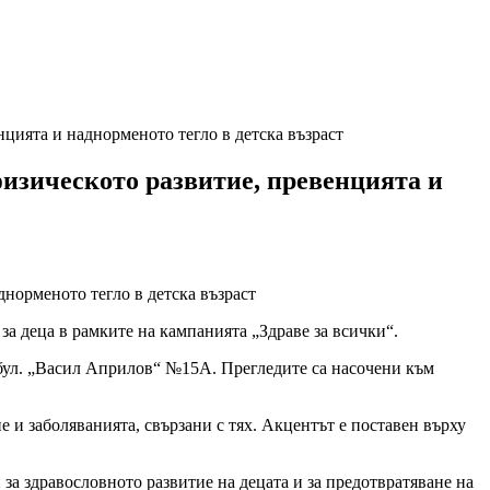
цията и наднорменото тегло в детска възраст
изическото развитие, превенцията и
 деца в рамките на кампанията „Здраве за всички“.
а бул. „Васил Априлов“ №15А. Прегледите са насочени към
 и заболяванията, свързани с тях. Акцентът е поставен върху
а здравословното развитие на децата и за предотвратяване на