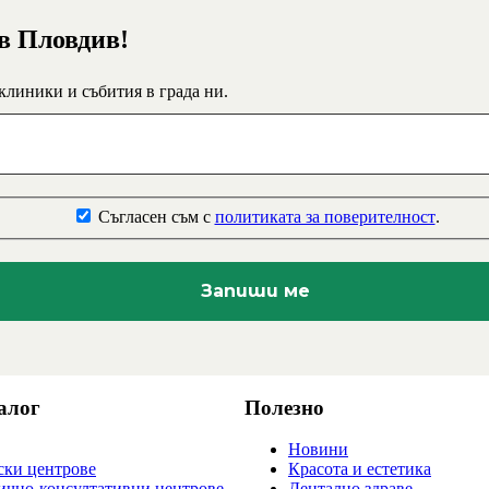
 в Пловдив!
 клиники и събития в града ни.
Съгласен съм с
политиката за поверителност
.
алог
Полезно
Новини
ки центрове
Красота и естетика
ично-консултативни центрове
Дентално здраве