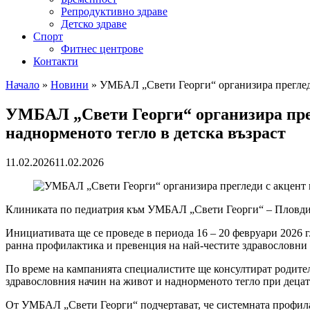
Репродуктивно здраве
Детско здраве
Спорт
Фитнес центрове
Контакти
Начало
»
Новини
»
УМБАЛ „Свети Георги“ организира прегледи 
УМБАЛ „Свети Георги“ организира прег
наднорменото тегло в детска възраст
11.02.2026
11.02.2026
Клиниката по педиатрия към УМБАЛ „Свети Георги“ – Пловдив 
Инициативата ще се проведе в периода 16 – 20 февруари 2026 г
ранна профилактика и превенция на най-честите здравословни 
По време на кампанията специалистите ще консултират родители
здравословния начин на живот и наднорменото тегло при децат
От УМБАЛ „Свети Георги“ подчертават, че системната профилак