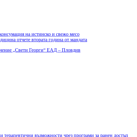
а консумация на истинско и свежо месо
дицина отчете втората година от мандата
и терапевтични възможности чрез програми за ранен достъп