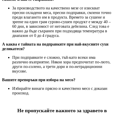
За производството на качествено мезе се изискват
пресни охладени меса, пресни подправки, смлени точно
преди влагането им в продукта. Времето за сушене и
зреене на един грам сурово-сушен продукт е между 40 –
60 дни, в зависимост от неговата дебелина. След това е
важно да бъде съхранен при подходяща температура в
диапазон от 0 до 4 градуса.
А каква е тайната на подправките при най-вкусните сухи
деликатеси?
При подправките е сложно, тъй-като всеки има
различно възприятие. Някои хора предпочитат по-люто,
други по-солено, а трети дори и по-нетрадиционни
вкусове.
Вашите препоръки при избора на месо?
Избирайте винаги прясно и качествено месо с доказан
произход.
Не пропускайте важното за здравето в