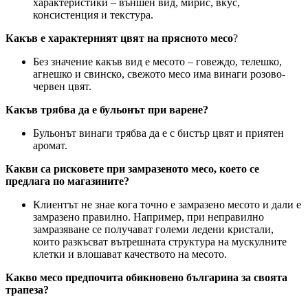
характеристики – външен вид, мирис, вкус,
консистенция и текстура.
Как
ъ
в
е
характерни
ят
цв
ят
на прясното месо
?
Без значение какъв вид е месото – говеждо, телешко,
агнешко и свинско, свежото месо има винаги розово-
червен цвят.
Какъв трябва да е бульонът при варене?
Бульонът винаги трябва да е с бистър цвят и приятен
аромат.
Какви са рисковете при замразеното месо, което се
предлага по магазините?
Клиентът не знае кога точно е замразено месото и дали е
замразено правилно. Например, при неправилно
замразяване се получават големи ледени кристали,
които разкъсват вътрешната структура на мускулните
клетки и влошават качеството на месото.
К
акво месо предпочита
обикновено
българина за
своята
трапеза?