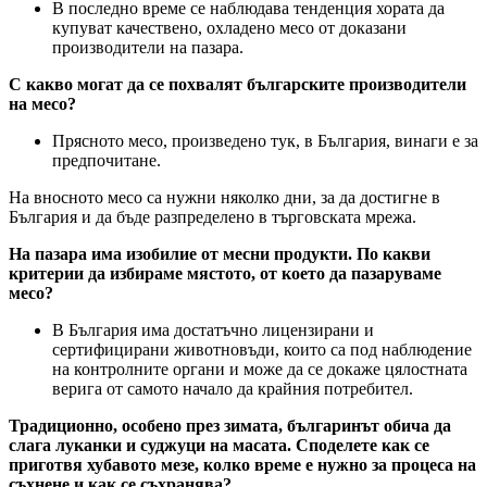
В последно време се наблюдава тенденция хората да
купуват качествено, охладено месо от доказани
производители на пазара.
С какво могат да се похвалят българските производители
на месо?
Прясното месо, произведено тук, в България, винаги е за
предпочитане.
На вносното месо са нужни няколко дни, за да достигне в
България и да бъде разпределено в търговската мрежа.
На пазара има изобилие от месни продукти. По какви
критерии да изб
и
р
аме
мястото, от което да
пазаруваме
месо?
В България има достатъчно лицензирани и
сертифицирани животновъди, които са под наблюдение
на контролните органи и може да се докаже цялостната
верига от самото начало да крайния потребител.
Традиционно, особено през зимата, българинът обича да
слага луканки и суджуци на масата. Споделете как се
приготвя хубавото мезе, колко време е нужно за процеса на
съхнене и как се съхранява?