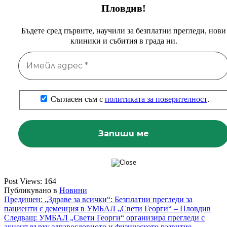
Пловдив!
Бъдете сред първите, научили за безплатни прегледи, нови
клиники и събития в града ни.
Съгласен съм с
политиката за поверителност
.
Post Views:
164
Публикувано в
Новини
Навигация
Предишен:
„Здраве за всички“: Безплатни прегледи за
пациенти с деменция в УМБАЛ „Свети Георги“ – Пловдив
Следващ:
УМБАЛ „Свети Георги“ организира прегледи с
акцент върху здравословното и физическото развитие,