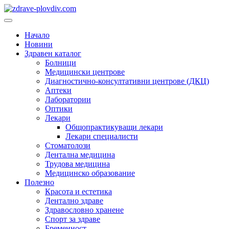
Преминете
към
Основно
съдържанието
меню
Начало
Новини
Здравен каталог
Болници
Медицински центрове
Диагностично-консултативни центрове (ДКЦ)
Аптеки
Лаборатории
Оптики
Лекари
Общопрактикуващи лекари
Лекари специалисти
Стоматолози
Дентална медицина
Трудова медицина
Медицинско образование
Полезно
Красота и естетика
Дентално здраве
Здравословно хранене
Спорт за здраве
Бременност