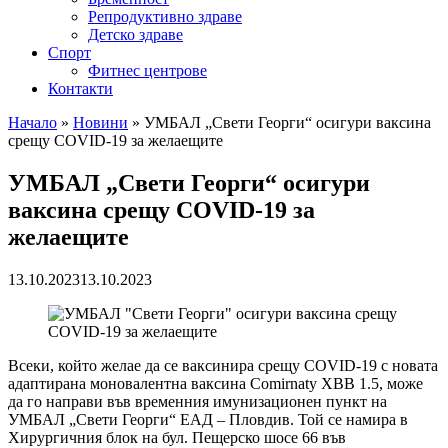
Репродуктивно здраве
Детско здраве
Спорт
Фитнес центрове
Контакти
Начало
»
Новини
»
УМБАЛ „Свети Георги“ осигури ваксина
срещу COVID-19 за желаещите
УМБАЛ „Свети Георги“ осигури
ваксина срещу COVID-19 за
желаещите
13.10.2023
13.10.2023
Всеки, който желае да се ваксинира срещу COVID-19 с новата
адаптирана моновалентна ваксина Comirnaty XBB 1.5, може
да го направи във временния имунизационен пункт на
УМБАЛ „Свети Георги“ ЕАД – Пловдив. Той се намира в
Хирургичния блок на бул. Пещерско шосе 66 във