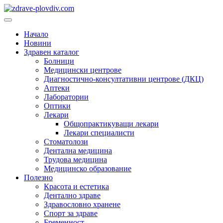
Преминете
към
Основно
съдържанието
меню
Начало
Новини
Здравен каталог
Болници
Медицински центрове
Диагностично-консултативни центрове (ДКЦ)
Аптеки
Лаборатории
Оптики
Лекари
Общопрактикуващи лекари
Лекари специалисти
Стоматолози
Дентална медицина
Трудова медицина
Медицинско образование
Полезно
Красота и естетика
Дентално здраве
Здравословно хранене
Спорт за здраве
Бременност