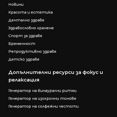
Новини
Красота и естетика
Дентално здраве
Здравословно хранене
Спорт за здраве
Бременност
Репродуктивно здраве
Детско здраве
Допълнителни ресурси за фокус и
релаксация
Генератор на бинаурални ритми
Генератор на изохронни тонове
Генератор на солфежни честоти