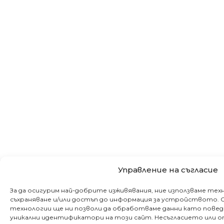
Не пропускайте важното за здраве
Управление на съгласие
Бъдете сред първите, научили за безплат
клиники и събития в града 
За да осигурим най-добрите изживявания, ние използваме тех
съхраняване и/или достъп до информация за устройството. 
технологии ще ни позволи да обработваме данни като повед
уникални идентификатори на този сайт. Несъгласието или 