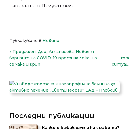
пациенти и 11 служители.
Публикувано в
Новини
Навигация
Предишен:
Доц. Атанасова: Новият
вариант на COVID-19 протича леко, но
тра
се чака и грип
ситуац
Последни публикации
Какво е кафяв шум и как работи?