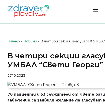
Преминете
към
Осн
съдържанието
мен
Начало
»
Новини
»
В четири секции гласуват в УМБАЛ
В четири секции гласу
УМБАЛ “Свети Георги” 
27.10.2023
78 пациенти и 53 служители от двете бази
заведение са заявили желание да гласуват 