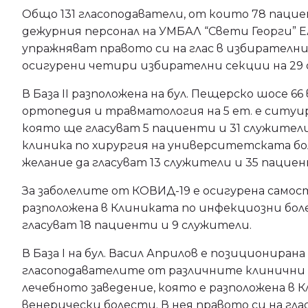
Общо 131 гласоподаватели, от които 78 паци
дежурния персонал на УМБАЛ “Свети Георги” Е
упражняват правото си на глас в избирателния
осигурени четири избирателни секции на 29 
В База II разположена на бул. Пещерско шосе 66
ортопедия и травматология на 5 ет. е ситуир
която ще гласуват 5 пациенти и 31 служители.
клиника по хирургия на университетската бо
желание да гласуват 13 служители и 35 пациен
За заболелите от КОВИД-19 е осигурена самос
разположена в Клиниката по инфекциозни бо
гласуват 18 пациенти и 9 служители.
В База I на бул. Васил Априлов е позиционирана
гласоподавателите от различните клинични
лечебното заведение, която е разположена в 
венерически болести. В нея правото си на гл