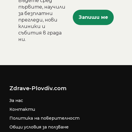
Бъдете сред
първите, научили
за безплатни
прегледи, нови
клиники и
събития в града
ни.
Zdrave-Plovdiv.com
За нас
Контакти
Политика на поверителност
Общи условия за ползване