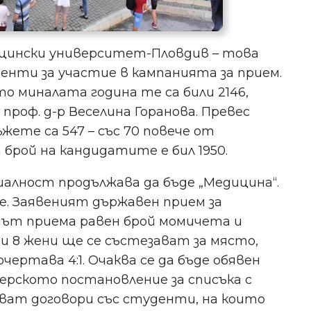
цински университет-Пловдив – това
нти за участие в кампанията за прием.
о миналата година те са били 2146,
проф. д-р Веселина Горанова. Превес
мъжете са 547 – със 70 повече от
 брой на кандидатите е бил 1950.
алност продължава да бъде „Медицина“.
же. Заявеният държавен прием за
тът приема равен брой момичета и
и 8 жени ще се състезават за място,
ртава 4:1. Очаква се да бъде обявен
терското постановление за списъка с
ват договори със студенти, на които