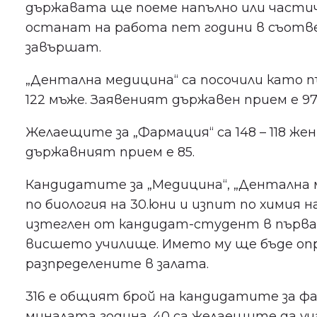
държавата ще поеме напълно или частич
останат на работа пет години в съотве
завършат.
„Дентална медицина“ са посочили като п
122 мъже. Заявеният държавен прием е 97
Желаещите за „Фармация“ са 148 – 118 же
държавният прием е 85.
Кандидатите за „Медицина“, „Дентална 
по биология на 30.юни и изпит по химия 
изтеглен от кандидат-студент в първа
висшето училище. Името му ще бъде опр
разпределените в залата.
316 е общият брой на кандидатите за ф
миналата година. 40 са желаещите да уч