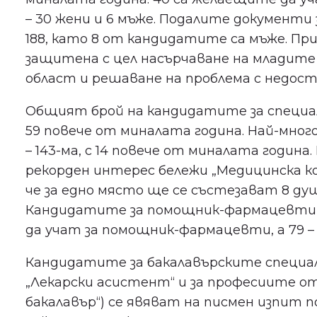
– 30 жени и 6 мъже. Подалите документи
188, като 8 от кандидатите са мъже. Пр
защитена с цел насърчаване на младите 
област и решаване на проблема с недости
Общият брой на кандидатите за специал
59 повече от миналата година. Най-мног
– 143-ма, с 14 повече от миналата година
рекорден интерес бележи „Медицинска ко
че за едно място ще се състезават 8 ду
Кандидатите за помощник-фармацевти са 
да учат за помощник-фармацевти, а 79 –
Кандидатите за бакалавърските специал
„Лекарски асистент“ и за професиите о
бакалавър“) се явяват на писмен изпит п