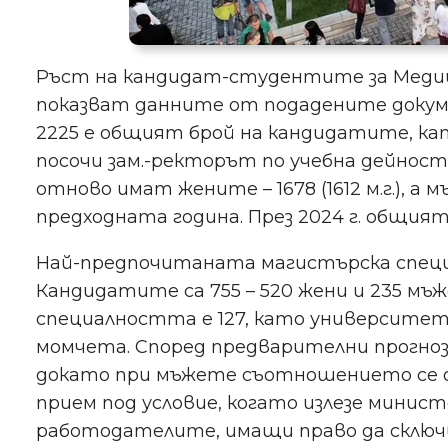
Ръст на кандидат-студентите за Меди
показват данните от подадените докуме
2225 е общият брой на кандидатите, кат
посочи зам.-ректорът по учебна дейност 
отново имат жените – 1678 (1612 м.г.), а 
предходната година. През 2024 г. общият
Най-предпочитаната магистърска специ
Кандидатите са 755 – 520 жени и 235 мъ
специалността е 127, като университе
момчета. Според предварителни прогноз
докато при мъжете съотношението се оче
прием под условие, когато излезе минис
работодателите, имащи право да сключ