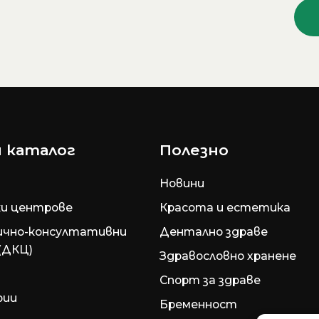
 каталог
Полезно
Новини
и центрове
Красота и естетика
ично-консултативни
Дентално здраве
(ДКЦ)
Здравословно хранене
Спорт за здраве
рии
Бременност