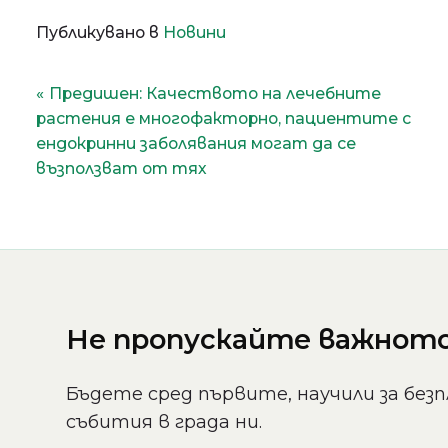
Публикувано в
Новини
Навигация
Предишен:
Качеството на лечебните
растения е многофакторно, пациентите с
ендокринни заболявания могат да се
възползват от тях
Не пропускайте важното 
Бъдете сред първите, научили за безп
събития в града ни.