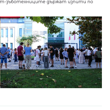
идат-зъботехниците държат изпити по