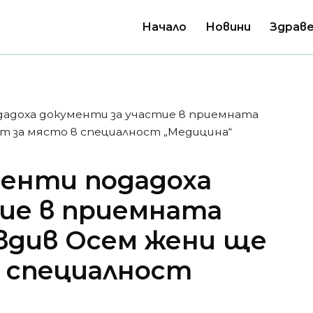
Начало
Новини
Здраве
адоха документи за участие в приемната
т за място в специалност „Медицина“
денти подадоха
ие в приемната
вдив Осем жени ще
в специалност