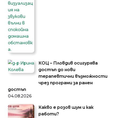
КОЦ – Пловдив осигурява
достъп до нови
терапевтични възможности
чрез програми за ранен
достъп
04.08.2026
Какво е розов шум и как
работи?