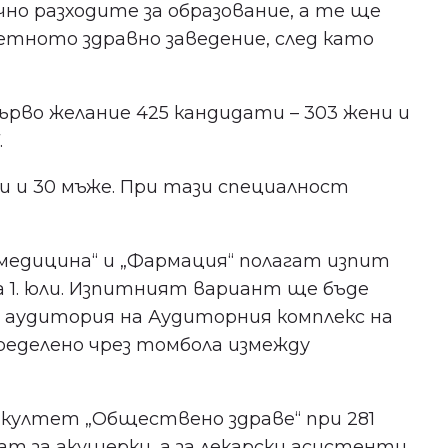
но разходите за образование, а те ще
тното здравно заведение, след като
ърво желание 425 кандидати – 303 жени и
.
ни и 30 мъже. При тази специалност
медицина“ и „Фармация“ полагат изпит
на 1. юли. Изпитният вариант ще бъде
 аудитория на Аудиторния комплекс на
еделено чрез томбола измежду
акултет „Обществено здраве“ при 281
Не пропускайте важното
ат за акушерки, а за лекарски асистенти