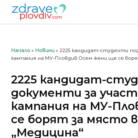
Преминете
към
съдържанието
Начало
»
Новини
»
2225 кандидат-студенти под
кампания на МУ-Пловдив Осем жени ще се боря
2225 кандидат-сту
документи за участ
кампания на МУ-Пло
се борят за място 
„Медицина“