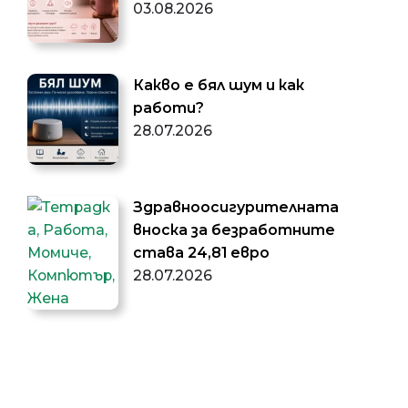
03.08.2026
Какво е бял шум и как
работи?
28.07.2026
Здравноосигурителната
вноска за безработните
става 24,81 евро
28.07.2026