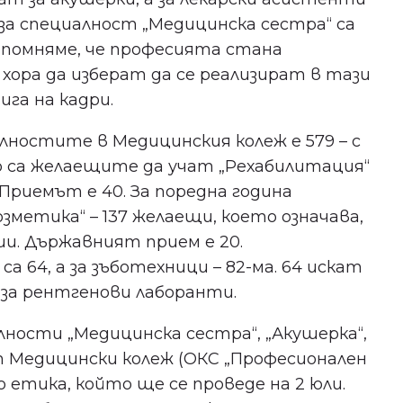
за здравето в Пловдив!
 за специалност „Медицинска сестра“ са
ипомняме, че професията стана
Бъдете сред първите, научили за
хора да изберат да се реализират в тази
безплатни прегледи, нови
га на кадри.
клиники и събития в града ни.
ностите в Медицинския колеж е 579 – с
о са желаещите да учат „Рехабилитация“
. Приемът е 40. За поредна година
зметика“ – 137 желаещи, което означава,
Съгласен съм с
политиката
за поверителност
.
ши. Държавният прием е 20.
64, а за зъботехници – 82-ма. 64 искат
 за рентгенови лаборанти.
ности „Медицинска сестра“, „Акушерка“,
т Медицински колеж (ОКС „Професионален
о етика, който ще се проведе на 2 юли.