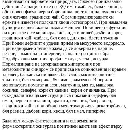
възползват от даровете на природата. Глюкозо-понижаващо
действие /за пациентите със ЗД/ имат жаблек, бяла черница,
обикновен фасул, черна боровинка, лист къпина, лук, чесън,
синя жлъчка, градински чай. С реминерализиращите си
ефекти е известен полският хвощ /остеопороза/. При намалена
функция на щит. жлеза помага женшен. Повишената функция
на щит. жлеза се коригира с исландски лишей, дъбови кори,
градински чай, жаблек, бял оман, дилянка, блатен тъжник.
При йоден дефицит е удачен прием на мехурчесто водорасло.
При наднормено тегло можем да се доверим на цариче,
резене, гръмотрън, пипериче, зърнастец и цистозейра.
Подобряващи мастния профил са лук, чесън, левурда.
Нормализиране на артериалната хипертония при
метаболитния синдром се приписва на обикновения и кръвен
здравец, балканска пищялка, бял смил, маслина, лютива
тръстига, бяла чемерика, бял имел, зимзелен. В пери- и
менопаузата помагат анасон, маточина, мента, мащерка,
босилек, седефче, кори от калина, корен от дилянка. При
оскъдна/липсваща менструация са показани седефче, бял
оман, червен кантарион, вратига, пчелник, бял равнец,
градински чай, а при обилна менструация-овчарска торбичка,
бял равнец, дъбови кори, хвощ, бял имел, пипериче.
Балансът между фитотерапията и съвременната
фармакотерапия осигурява позитивен адитивен ефект върху