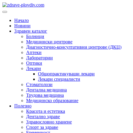
Преминете
към
Основно
съдържанието
меню
Начало
Новини
Здравен каталог
Болници
Медицински центрове
Диагностично-консултативни центрове (ДКЦ)
Аптеки
Лаборатории
Оптики
Лекари
Общопрактикуващи лекари
Лекари специалисти
Стоматолози
Дентална медицина
Трудова медицина
Медицинско образование
Полезно
Красота и естетика
Дентално здраве
Здравословно хранене
Спорт за здраве
Бременност