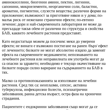
аминокиселини, биогенни амини, пектин, лигнини,
сапонини, микроелементи, неорганични соли, баластни,
ароматни, пигментни, слузести вещества; различни форми на
приложение; възможност за приготвяне някои и у дома; по-
малък риск от нежелани странични ефекти; по-евтино
лечение; дори и най-съвременната лаборатория не може да
пресъздаде такъв обем от различни по структура и свойства
БАВ, каквито лечебните растения предоставят.
Като недостатъци можем да посочим: меки до умерени
ефекти; не винаги е възможно постигане на ранен /бърз/ ефект
от лечението; билките не могат абсолютно изцяло да заменят
ефекта на съвременните медикаменти; непознаването на
лечебните растения или неправилната им употреба могат да
са опасни за здравето; необходимо е текущо окачествяване на
билките поради силно вариране на съдържанието на БАВ в
тях.
Малко са противопоказанията за използване на лечебни
растения. Сред тях са: неоплазми, сепсис, активна
туберкулоза, инфекциозни болести, психиатрични
заболявания, ранна детска възраст, остра фаза на хронични
страдания.
Пациентите с ендокринни заболявания също могат да се