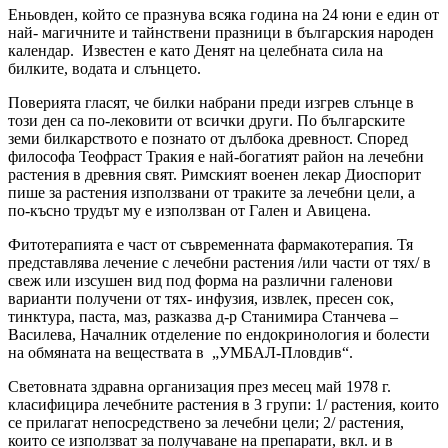
Еньовден, който се празнува всяка година на 24 юни е един от
най- магичните и тайнствени празници в българския народен
календар. Известен е като Денят на целебната сила на
билките, водата и слънцето.
Поверията гласят, че билки набрани преди изгрев слънце в
този ден са по-лековити от всички други. По българските
земи билкарството е познато от дълбока древност. Според
философа Теофраст Тракия е най-богатият район на лечебни
растения в древния свят. Римският военен лекар Диоспорит
пише за растения използвани от траките за лечебни цели, а
по-късно трудът му е използван от Гален и Авицена.
Фитотерапията е част от съвременната фармакотерапия. Тя
представлява лечение с лечебни растения /или части от тях/ в
свеж или изсушен вид под форма на различни галенови
варианти получени от тях- инфузия, извлек, пресен сок,
тинктура, паста, маз, разказва д-р Станимира Станчева –
Василева, Началник отделение по ендокринология и болести
на обмяната на веществата в „УМБАЛ-Пловдив“.
Световната здравна организация през месец май 1978 г.
класифицира лечебните растения в 3 групи: 1/ растения, които
се прилагат непосредствено за лечебни цели; 2/ растения,
които се използват за получаване на препарати, вкл. и в