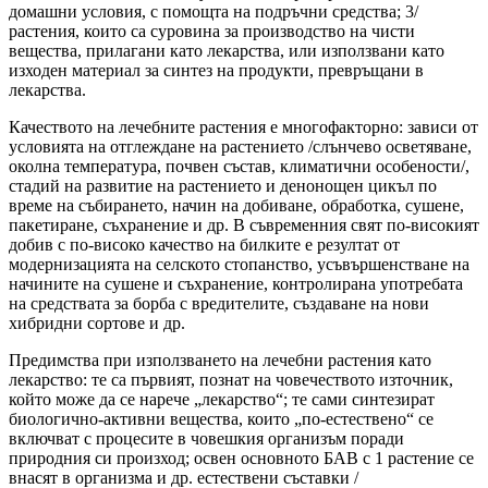
домашни условия, с помощта на подръчни средства; 3/
растения, които са суровина за производство на чисти
вещества, прилагани като лекарства, или използвани като
изходен материал за синтез на продукти, превръщани в
лекарства.
Качеството на лечебните растения е многофакторно: зависи от
условията на отглеждане на растението /слънчево осветяване,
околна температура, почвен състав, климатични особености/,
стадий на развитие на растението и денонощен цикъл по
време на събирането, начин на добиване, обработка, сушене,
пакетиране, съхранение и др. В съвременния свят по-високият
добив с по-високо качество на билките е резултат от
модернизацията на селското стопанство, усъвършенстване на
начините на сушене и съхранение, контролирана употребата
на средствата за борба с вредителите, създаване на нови
хибридни сортове и др.
Предимства при използването на лечебни растения като
лекарство: те са първият, познат на човечеството източник,
който може да се нарече „лекарство“; те сами синтезират
биологично-активни вещества, които „по-естествено“ се
включват с процесите в човешкия организъм поради
природния си произход; освен основното БАВ с 1 растение се
внасят в организма и др. естествени съставки /