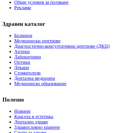
Общи условия за ползване
Реклама
Здравен каталог
Болници
Медицински центрове
Диагностично-консултативни центрове (ДКЦ)
Аптеки
Лаборатории
Оптики
Лекари
Стоматолози
Дентална медицина
Медицинско образование
Полезно
Новини
Красота и естетика
Дентално здраве
Здравословно хранене
Спорт за здраве