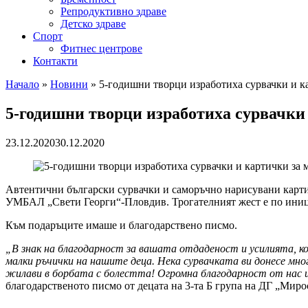
Репродуктивно здраве
Детско здраве
Спорт
Фитнес центрове
Контакти
Начало
»
Новини
»
5-годишни творци изработиха сурвачки и 
5-годишни творци изработиха сурвачки
23.12.2020
30.12.2020
Автентични български сурвачки и саморъчно нарисувани карт
УМБАЛ „Свети Георги“-Пловдив. Трогателният жест е по инициа
Към подаръците имаше и благодарствено писмо.
„В знак на благодарност за вашата отдаденост и усилията, ко
малки ръчички на нашите деца. Нека сурвачката ви донесе мно
жилави в борбата с болестта! Огромна благодарност от нас и 
благодарственото писмо от децата на 3-та Б група на ДГ „Миро