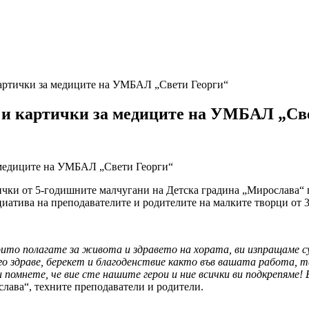
картички за медиците на УМБАЛ „Свети Георги“
 и картички за медиците на УМБАЛ „Св
ички от 5-годишните малчугани на Детска градина „Мирослава“ 
тива на преподавателите и родителите на малките творци от 3-
ито полагате за живота и здравето на хората, ви изпращаме су
го здраве, берекет и благоденствие както във вашата работа, т
помнете, че вие сте нашите герои и ние всички ви подкрепяме! 
слава“, техните преподаватели и родители.