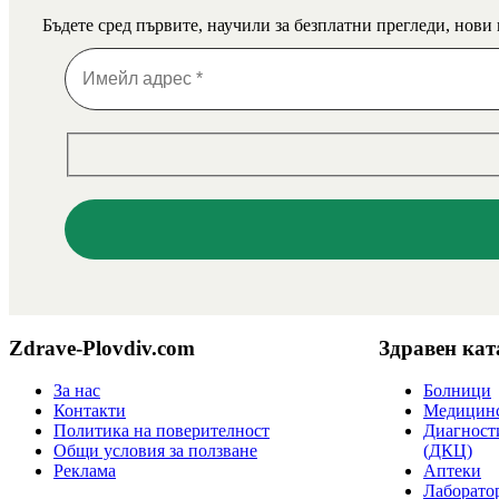
Бъдете сред първите, научили за безплатни прегледи, нови
Zdrave-Plovdiv.com
Здравен кат
За нас
Болници
Контакти
Медицинс
Политика на поверителност
Диагност
Общи условия за ползване
(ДКЦ)
Реклама
Аптеки
Лаборато