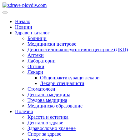
Преминете
към
Основно
съдържанието
меню
Начало
Новини
Здравен каталог
Болници
Медицински центрове
Диагностично-консултативни центрове (ДКЦ)
Аптеки
Лаборатории
Оптики
Лекари
Общопрактикуващи лекари
Лекари специалисти
Стоматолози
Дентална медицина
Трудова медицина
Медицинско образование
Полезно
Красота и естетика
Дентално здраве
Здравословно хранене
Спорт за здраве
Бременност