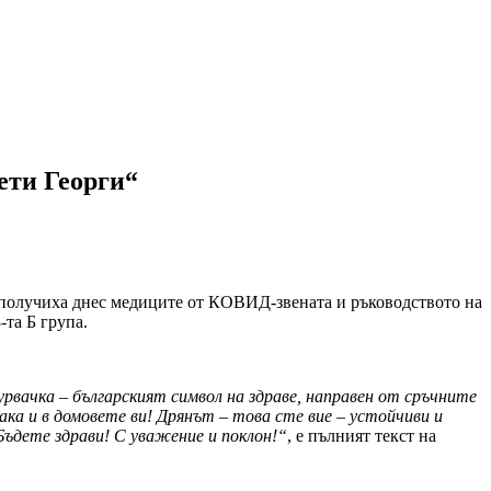
ети Георги“
получиха днес медиците от КОВИД-звената и ръководството на
та Б група.
рвачка – българският символ на здраве, направен от сръчните
ака и в домовете ви! Дрянът – това сте вие – устойчиви и
Бъдете здрави! С уважение и поклон!“
, е пълният текст на