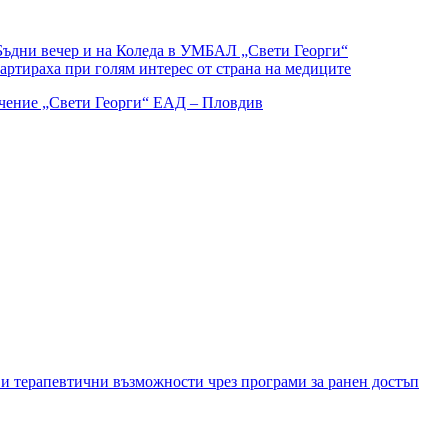
Бъдни вечер и на Коледа в УМБАЛ „Свети Георги“
ртираха при голям интерес от страна на медиците
и терапевтични възможности чрез програми за ранен достъп