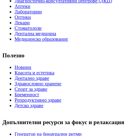
Диагностично-консултативни центрове (ДКЦ)
Аптеки
Лаборатории
Оптики
Лекари
Стоматолози
Дентална медицина
Медицинско образование
Полезно
Новини
Красота и естетика
Дентално здраве
Здравословно хранене
Спорт за здраве
Бременност
Репродуктивно здраве
Детско здраве
Допълнителни ресурси за фокус и релаксация
Генератор на бинаурални ритми