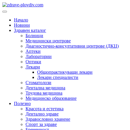
Преминете
към
Основно
съдържанието
меню
Начало
Новини
Здравен каталог
Болници
Медицински центрове
Диагностично-консултативни центрове (ДКЦ)
Аптеки
Лаборатории
Оптики
Лекари
Общопрактикуващи лекари
Лекари специалисти
Стоматолози
Дентална медицина
Трудова медицина
Медицинско образование
Полезно
Красота и естетика
Дентално здраве
Здравословно хранене
Спорт за здраве
Бременност