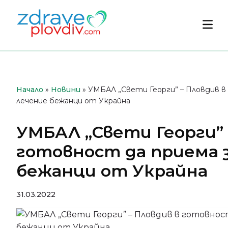
Преминете
към
Осн
съдържанието
мен
Начало
»
Новини
»
УМБАЛ „Свети Георги” – Пловдив в
лечение бежанци от Украйна
УМБАЛ „Свети Георги” 
готовност да приема 
бежанци от Украйна
31.03.2022