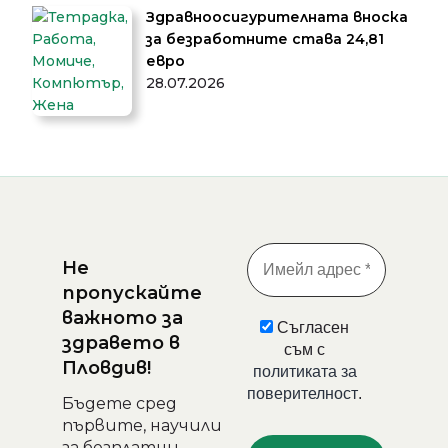
Здравноосигурителната вноска
за безработните става 24,81
евро
28.07.2026
Не
пропускайте
важното за
Съгласен
здравето в
съм с
Пловдив!
политиката за
поверителност
.
Бъдете сред
първите, научили
за безплатни