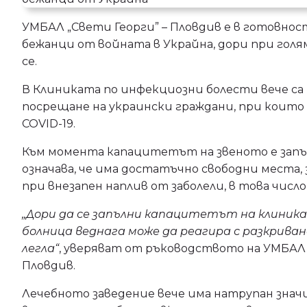
УМБАЛ „Свети Георги” – Пловдив е в готовнос
бежанци от войната в Украйна, дори при гол
се.
В Клиниката по инфекциозни болести вече са 
посрещане на украински граждани, при които е
COVID-19.
Към момента капацитетът на звеното е запъл
означава, че има достатъчно свободни места, з
при внезапен наплив от заболели, в това числ
„Дори да се запълни капацитетът на клини
болница веднага може да реагира с разкрива
легла“
, уверяват от ръководството на УМБАЛ 
Пловдив.
Лечебното заведение вече има натрупан знач