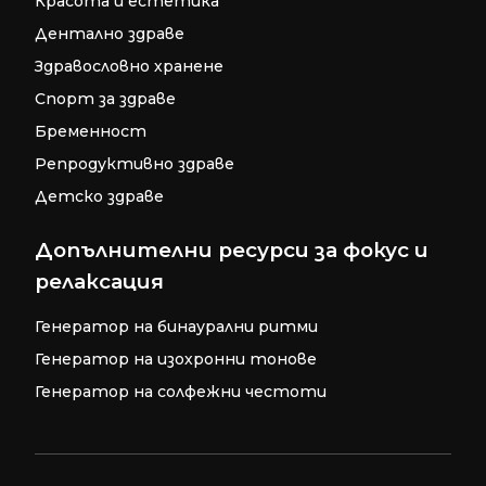
Красота и естетика
Дентално здраве
Здравословно хранене
Спорт за здраве
Бременност
Репродуктивно здраве
Детско здраве
Допълнителни ресурси за фокус и
релаксация
Генератор на бинаурални ритми
Генератор на изохронни тонове
Генератор на солфежни честоти