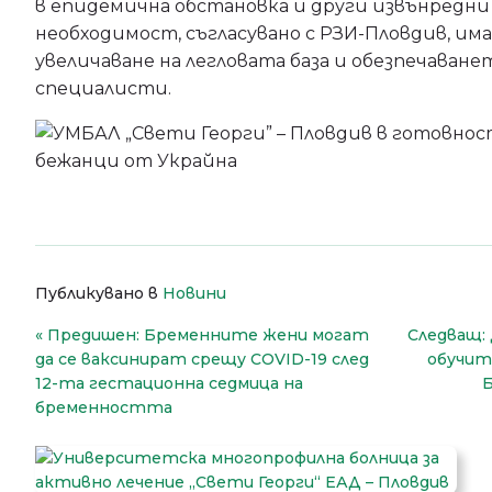
в епидемична обстановка и други извънредни 
необходимост, съгласувано с РЗИ-Пловдив, им
увеличаване на легловата база и обезпечаване
специалисти.
Публикувано в
Новини
Навигация
Предишен:
Бременните жени могат
Следващ:
да се ваксинират срещу COVID-19 след
обучит
12-та гестационна седмица на
Б
бременността